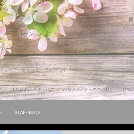
ワーアレンジと
ワー
ザーブドフラワーを使ったフラワーアレンジと
テディベアを制作販売しております。
ジ
オリジナル テディベア
ハンドメイドへのこだわり
お問
ト
STAFF BLOG