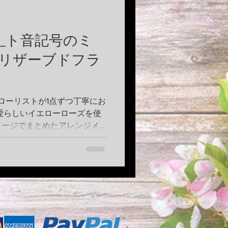
_ト音記号のミ
リザーブドフラ
フローリストが1点ずつ丁寧にお
愛らしいイエローローズを使
メージでまとめたアレンジメ
のプチギフトや、発表会のギ
などにいかがですか？ ト音記