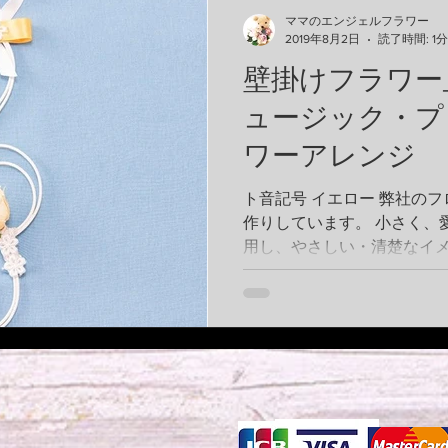
ママのエンジェルフラワー
2019年8月2日
読了時間: 1分
壁掛けフラワー
ュージック・プ
ワーアレンジ
ト音記号 イエロー 弊社の
作りしています。 小さく、
用し、やさしい・清楚なイ
ントです。 音楽好きな方へ
フト ささやかなインテリア
号...