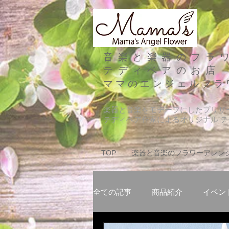
音楽と楽器のフラ
テディベアのお店
​ママのエンジェルフラ
​楽器と音楽をモチーフにしたプリ
テディベア作家によるオリジナル 
TOP
楽器と音楽のフラワーアレン
全ての記事
商品紹介
イベン