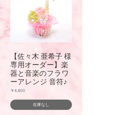
【佐々木 亜希子 様
専用オーダー】楽
器と音楽のフラワ
ーアレンジ 音符♪
価
￥4,800
格
在庫なし