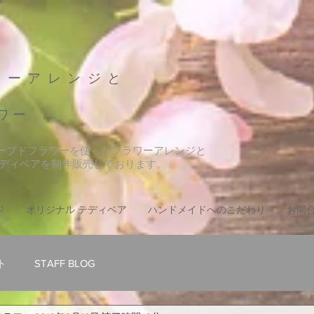
ワーアレンジと
ワー
ザーブドフラワーを使ったフラワーアレンジと
テディベアを制作販売しております。
ジ
オリジナル テディベア
ハンドメイドへのこだわり
お問
ト
STAFF BLOG