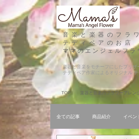
音楽と楽器のフラ
テディベアのお店
​ママのエンジェルフラ
​楽器と音楽をモチーフにしたプリ
テディベア作家によるオリジナル 
TOP
楽器と音楽のフラワーアレン
全ての記事
商品紹介
イベン