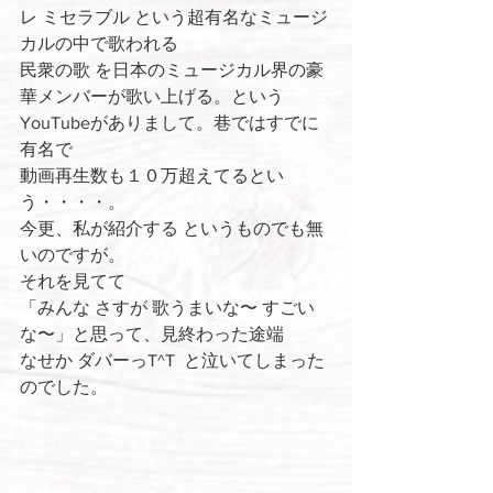
レ ミセラブル という超有名なミュージ
カルの中で歌われる
民衆の歌 を日本のミュージカル界の豪
華メンバーが歌い上げる。という
YouTubeがありまして。巷ではすでに
有名で
動画再生数も１０万超えてるとい
う・・・・。
今更、私が紹介する というものでも無
いのですが。
それを見てて
「みんな さすが 歌うまいな〜 すごい
な〜」と思って、見終わった途端
なせか ダバーっT^T  と泣いてしまった
のでした。