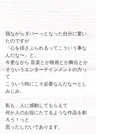
我ながらダバーっとなった自分に驚い
たのですが
「心を揺さぶられるってこういう事な
んだな〜」と。
今更ながら 音楽とか映画とか舞台とか 
そういうエンターテインメントの力っ
て
こういう時にこそ必要なんだな〜とし
みじみ。
私も、人に感動してもらえて 
何か人のお役にたてるような作品を創
ろう！っと
思ったしだいであります。