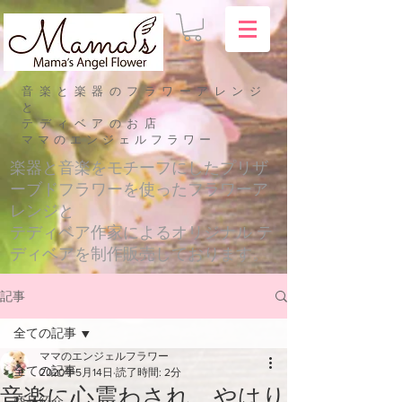
音楽と楽器のフラワーアレンジ
と
テディベアのお店
​ママのエンジェルフラワー
​楽器と音楽をモチーフにしたプリザ
ーブドフラワーを使ったフラワーア
レンジと
テディベア作家によるオリジナル テ
ディベアを制作販売しております。
記事
全ての記事
ママのエンジェルフラワー
全ての記事
2020年5月14日
読了時間: 2分
音楽に心震わされ。やはり
商品紹介