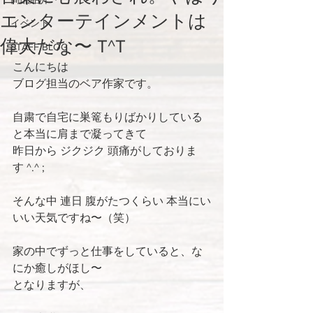
エンターテインメントは
イベント
偉大だな〜 T^T
STAFF BLOG
こんにちは 
ブログ担当のベア作家です。
自粛で自宅に巣篭もりばかりしている
と本当に肩まで凝ってきて
昨日から ジクジク 頭痛がしておりま
す ^.^ ;
そんな中 連日 腹がたつくらい 本当にい
いい天気ですね〜（笑）
家の中でずっと仕事をしていると、な
にか癒しがほし〜
となりますが、