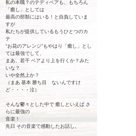
私の本職？のテディベアも、もちろん
「癒し」としては
最高の部類にはいる！と自負していま
すが
私たちが提供しているもうひとつのカ
テ
”お花のアレンジ”もやはり「癒し」とし
ては最強でして、
まあ、若干 ベアより上を行くか？みた
いな？
いや全然上か？
（まあ 基本 勝ち目　ないんですけ
ど・・・・泣）
そんな鬱々とした中で 癒しといえば さ
らに最強の
音楽！
先日 その音楽で感動したお話し。