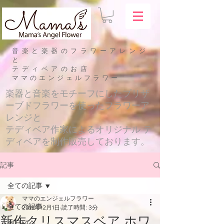
音楽と楽器のフラワーアレンジ
と
テディベアのお店
​ママのエンジェルフラワー
​楽器と音楽をモチーフにしたプリザ
ーブドフラワーを使ったフラワーア
レンジと
テディベア作家によるオリジナル テ
ディベアを制作販売しております。
記事
全ての記事
ママのエンジェルフラワー
全ての記事
2019年12月1日
読了時間: 3分
新作クリスマスベア ホワ
商品紹介