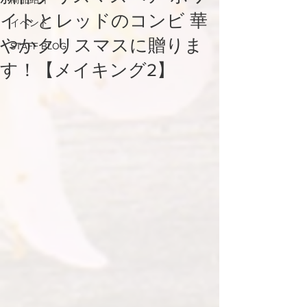
イトとレッドのコンビ 華
イベント
やかクリスマスに贈りま
STAFF BLOG
す！【メイキング2】