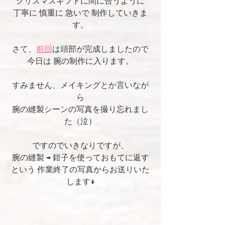
クリスマスギフトに間に合うように
丁寧に 慎重に 急いで 制作していきま
す。
さて、
前回
は頭部が完成しましたので
今日は 腕の制作に入ります。
すみません、メイキングとか言いなが
ら
腕の縫製シーンの写真を撮り忘れまし
た（泣）
ですのでいきなりですが、
腕の縫製 → 鉗子を使っておもてに返す
という 作業終了の写真からお送りいた
します↓