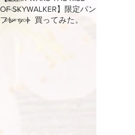
OF SKYWALKER】限定パン
イベント
フレット 買ってみた。
STAFF BLOG