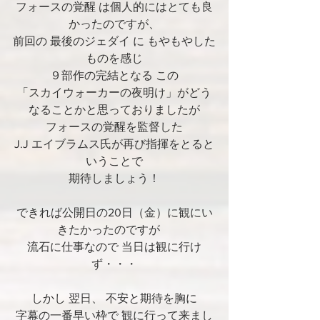
フォースの覚醒 は個人的にはとても良
かったのですが、
前回の 最後のジェダイ に もやもやした
ものを感じ
９部作の完結となる この
「スカイウォーカーの夜明け」がどう
なることかと思っておりましたが
フォースの覚醒を監督した
J.J エイブラムス氏が再び指揮をとると
いうことで
期待しましょう！
できれば公開日の20日（金）に観にい
きたかったのですが　
流石に仕事なので 当日は観に行け
ず・・・
しかし 翌日、 不安と期待を胸に
字幕の一番早い枠で 観に行って来まし