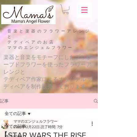
音楽と楽器のフラワーアレンジ
と
テディベアのお店
​ママのエンジェルフラワー
​楽器と音楽をモチーフにしたプリザ
ーブドフラワーを使ったフラワーア
レンジと
テディベア作家によるオリジナル テ
ディベアを制作販売しております。
記事
全ての記事
ママのエンジェルフラワー
全ての記事
2019年12月22日
読了時間: 7分
【STAR WARS THE RISE
商品紹介