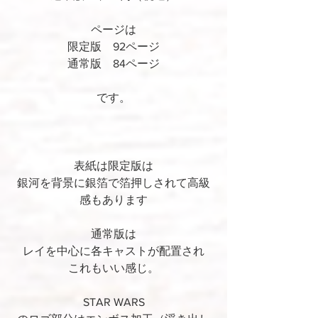
ページは
限定版　92ページ
通常版　84ページ
です。
表紙は限定版は
銀河を背景に銀箔で箔押しされて高級
感もあります
通常版は
レイを中心に各キャストが配置され
これもいい感じ。
STAR WARS