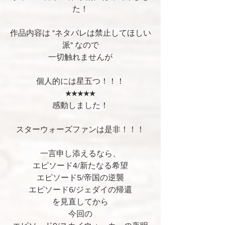
た！
作品内容は "ネタバレは禁止してほしい
派" なので
一切触れませんが
個人的には星五つ！！！
★★★★★
感動しました！
スターウォーズファンは是非！！！
一言申し添えるなら、
エピソード4/新たなる希望
エピソード5/帝国の逆襲
エピソード6/ジェダイの帰還
を見直してから
今回の